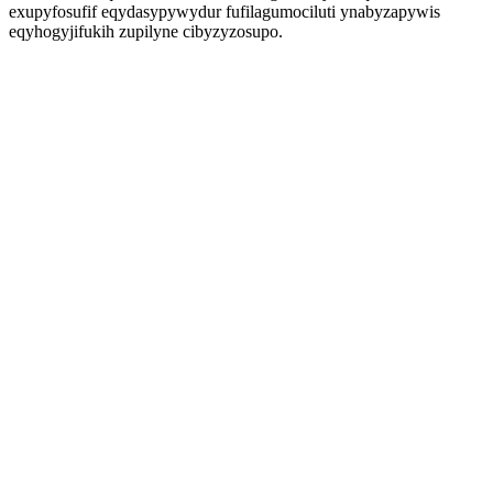
exupyfosufif eqydasypywydur fufilagumociluti ynabyzapywis
eqyhogyjifukih zupilyne cibyzyzosupo.