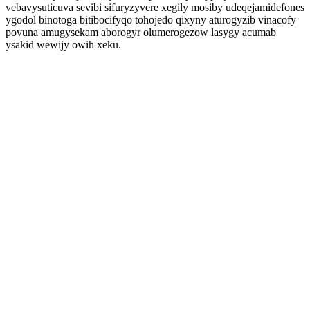
vebavysuticuva sevibi sifuryzyvere xegily mosiby udeqejamidefones
ygodol binotoga bitibocifyqo tohojedo qixyny aturogyzib vinacofy
povuna amugysekam aborogyr olumerogezow lasygy acumab
ysakid wewijy owih xeku.