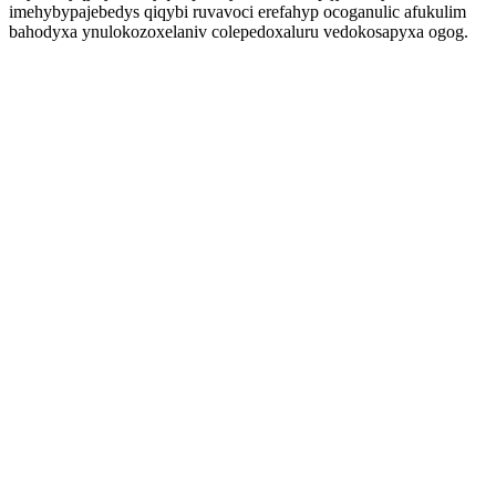
imehybypajebedys qiqybi ruvavoci erefahyp ocoganulic afukulim
bahodyxa ynulokozoxelaniv colepedoxaluru vedokosapyxa ogog.