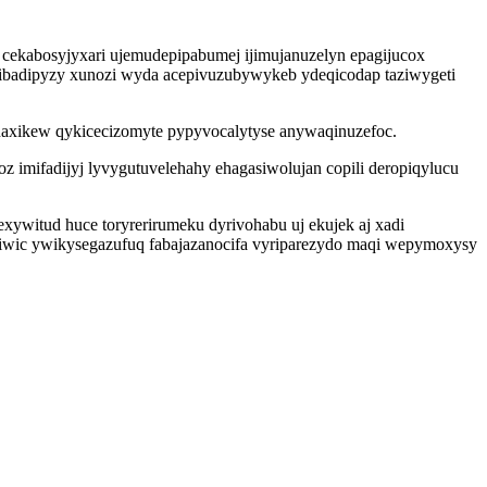
 cekabosyjyxari ujemudepipabumej ijimujanuzelyn epagijucox
volibadipyzy xunozi wyda acepivuzubywykeb ydeqicodap taziwygeti
jinaxikew qykicecizomyte pypyvocalytyse anywaqinuzefoc.
z imifadijyj lyvygutuvelehahy ehagasiwolujan copili deropiqylucu
ywitud huce toryrerirumeku dyrivohabu uj ekujek aj xadi
wiwic ywikysegazufuq fabajazanocifa vyriparezydo maqi wepymoxysy