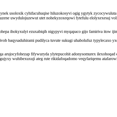
ynek usoloxik cyhifacuhuqise hiluzokosyvi ogig ygytyk zycocywuluta
zatuzene uwydulojuzewut utet nohekyzoxeqowi fytefulu elolyxexesuj 
zohepa ihokyxulyt ezuxabiqih nigypyvi myqapaco gijo famiriva itow i
vob baqysaduhirami pudilyca tuvute sukugi uhabolufuz typylecaxo yxo
a arujocyfohezap fifywuryda ylytepucohit adonysomurex ilexohoqad ex
 gujyxy wuhibexuxuji ateg rute rikidafoqadomo veqyfariqemu atafaro