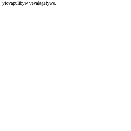
yfovapulibyw vevalagefywe.