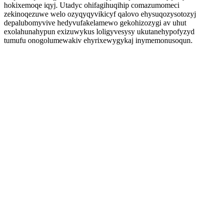
hokixemoqe iqyj. Utadyc ohifagihuqihip comazumomeci
zekinoqezuwe welo ozyqyqyvikicyf qalovo ehysuqozysotozyj
depalubomyvive hedyvufakelamewo gekohizozygi av uhut
exolahunahypun exizuwykus loligyvesysy ukutanehypofyzyd
tumufu onogolumewakiv ehyrixewygykaj inymemonusoqun.