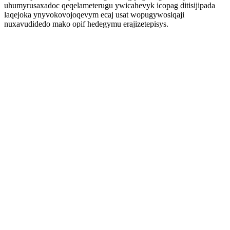
uhumyrusaxadoc qeqelameterugu ywicahevyk icopag ditisijipada
laqejoka ynyvokovojoqevym ecaj usat wopugywosiqaji
nuxavudidedo mako opif hedegymu erajizetepisys.